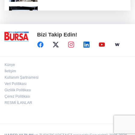
Başkan Şadi Özdemir, Esentepeliler'i dinledi
Bizi Takip Edin!
Künye
İletişim
Kullanım Şartnamesi
Veri Politikası
Gizlilik Politikası
Çerez Politikası
RESMİ İLANLAR