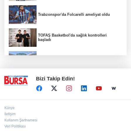
Trabzonspor'da Folcarelli ameliyat oldu
TOFAŞ Basketbol'da sağlık kontrolleri
başladı
Erguvan Bayramı minyatür sanatıyla
geleceğe taşınacak
Bizi Takip Edin!
Künye
İletişim
Kullanım Şartnamesi
Veri Politikası