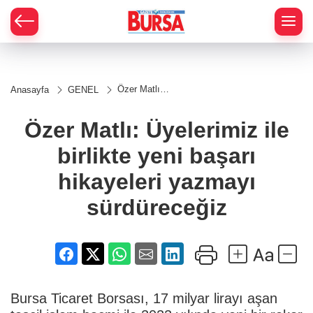
Özer Matlı:
Anasayfa
GENEL
Üyelerimiz
ile birlikte
yeni başarı
Özer Matlı: Üyelerimiz ile
hikayeleri
yazmayı
birlikte yeni başarı
sürdüreceğiz
hikayeleri yazmayı
sürdüreceğiz
Bursa Ticaret Borsası, 17 milyar lirayı aşan