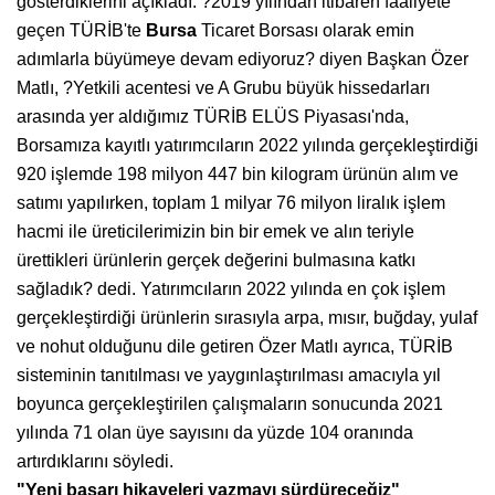
gösterdiklerini açıkladı. ?2019 yılından itibaren faaliyete
geçen TÜRİB'te
Bursa
Ticaret Borsası olarak emin
adımlarla büyümeye devam ediyoruz? diyen Başkan Özer
Matlı, ?Yetkili acentesi ve A Grubu büyük hissedarları
arasında yer aldığımız TÜRİB ELÜS Piyasası'nda,
Borsamıza kayıtlı yatırımcıların 2022 yılında gerçekleştirdiği
920 işlemde 198 milyon 447 bin kilogram ürünün alım ve
satımı yapılırken, toplam 1 milyar 76 milyon liralık işlem
hacmi ile üreticilerimizin bin bir emek ve alın teriyle
ürettikleri ürünlerin gerçek değerini bulmasına katkı
sağladık? dedi. Yatırımcıların 2022 yılında en çok işlem
gerçekleştirdiği ürünlerin sırasıyla arpa, mısır, buğday, yulaf
ve nohut olduğunu dile getiren Özer Matlı ayrıca, TÜRİB
sisteminin tanıtılması ve yaygınlaştırılması amacıyla yıl
boyunca gerçekleştirilen çalışmaların sonucunda 2021
yılında 71 olan üye sayısını da yüzde 104 oranında
artırdıklarını söyledi.
"Yeni başarı hikayeleri yazmayı sürdüreceğiz"