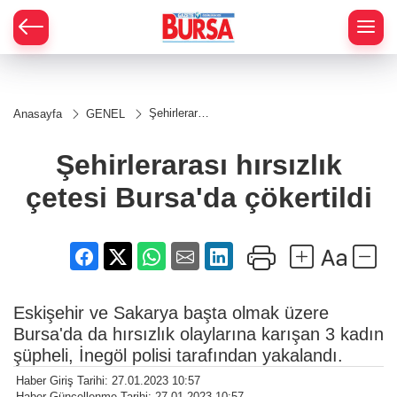
Şehirlerarası
Anasayfa
GENEL
hırsızlık
çetesi
Bursa'da
Şehirlerarası hırsızlık
çökertildi
çetesi Bursa'da çökertildi
Eskişehir ve Sakarya başta olmak üzere
Bursa'da da hırsızlık olaylarına karışan 3 kadın
şüpheli, İnegöl polisi tarafından yakalandı.
Haber Giriş Tarihi: 27.01.2023 10:57
Haber Güncellenme Tarihi: 27.01.2023 10:57