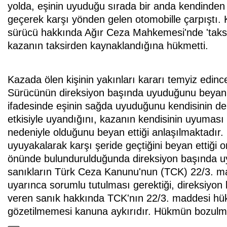
yolda, eşinin uyuduğu sırada bir anda kendinden g
geçerek karşı yönden gelen otomobille çarpıştı. K
sürücü hakkında Ağır Ceza Mahkemesi'nde 'taks
kazanın taksirden kaynaklandığına hükmetti.
Kazada ölen kişinin yakınları kararı temyiz edinc
Sürücünün direksiyon başında uyuduğunu beyan et
ifadesinde eşinin sağda uyuduğunu kendisinin de 
etkisiyle uyandığını, kazanın kendisinin uyuması 
nedeniyle olduğunu beyan ettiği anlaşılmaktadır. S
uyuyakalarak karşı şeride geçtiğini beyan ettiği 
önünde bulundurulduğunda direksiyon başında 
sanıkların Türk Ceza Kanunu'nun (TCK) 22/3. madd
uyarınca sorumlu tutulması gerektiği, direksiyo
veren sanık hakkında TCK'nın 22/3. maddesi hük
gözetilmemesi kanuna aykırıdır. Hükmün bozulmasın