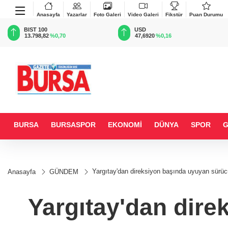
Anasayfa
Yazarlar
Foto Galeri
Video Galeri
Fikstür
Puan Durumu
BIST 100
USD
13.798,82
%0,70
47,6920
%0,16
BURSA
BURSASPOR
EKONOMİ
DÜNYA
SPOR
Yargıtay'dan direksiyon başında uyuyan sürücü
Anasayfa
GÜNDEM
Yargıtay'dan dire