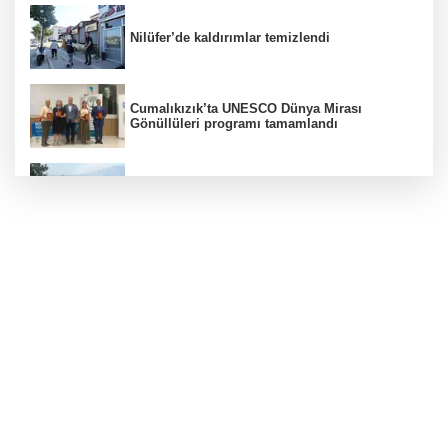
Nilüfer’de kaldırımlar temizlendi
Cumalıkızık’ta UNESCO Dünya Mirası
Gönüllüleri programı tamamlandı
Bursa'da orman yangınına havadan ve
karadan müdahale