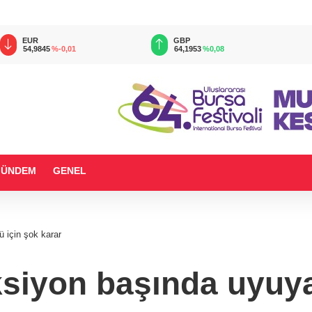
EUR
GBP
54,9845
%-0,01
64,1953
%0,08
GÜNDEM
GENEL
 için şok karar
ksiyon başında uyuy