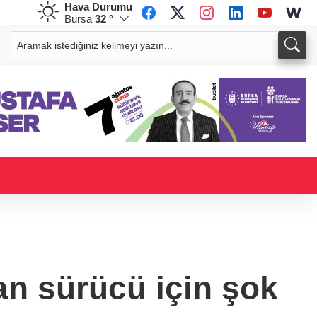
Hava Durumu
Bursa
32 °
CHF
CAD
58,6834
%0,22
34,0220
%0,20
an sürücü için şok