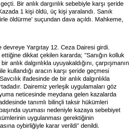
eçti. Bir anlık dargınlık sebebiyle karşı şeride
azada 1 kişi öldü, üç kişi yaralandı. Sanık
irle öldürme' suçundan dava açıldı. Mahkeme,
e devreye Yargıtay 12. Ceza Dairesi girdi.
tiğine dikkat çekilen kararda; "Sanığın kolluk
bir anlık dalgınlıkla uyuyakaldığını, çarpışmanın
ile kullandığı aracın karşı şeride geçmesi
avcılık ifadesinde de bir anlık dalgınlıkla
ortadadır. Dairemiz yerleşik uygulamaları göz
uyuma neticesinde meydana gelen kazalarda
esinde tanımlı bilinçli taksir hükümleri
n başında uyuması nedeniyle kazaya sebebiyet
ümlerinin uygulanması gerektiğinin
a oybirliğiyle karar verildi" denildi.