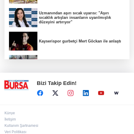
Uzmanından aşırı sıcak uyarısı: "Aşırı
sıcaklık artışları insanların uyarılmışlık
düzeyini artırıyor"
Kayserispor gurbetçi Mert Göckan ile anlaştı
Bursa’da polisten vatandaşlara güvenlik
bilgilendirmesi
Bizi Takip Edin!
Künye
İletişim
Kullanım Şartnamesi
Veri Politikası