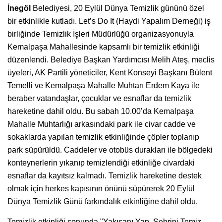
İnegöl
Belediyesi, 20 Eylül Dünya Temizlik gününü özel
bir etkinlikle kutladı. Let’s Do It (Haydi Yapalım Derneği) iş
birliğinde Temizlik İşleri Müdürlüğü organizasyonuyla
Kemalpaşa Mahallesinde kapsamlı bir temizlik etkinliği
düzenlendi. Belediye Başkan Yardımcısı Melih Ateş, meclis
üyeleri, AK Partili yöneticiler, Kent Konseyi Başkanı Bülent
Temelli ve Kemalpaşa Mahalle Muhtarı Erdem Kaya ile
beraber vatandaşlar, çocuklar ve esnaflar da temizlik
hareketine dahil oldu. Bu sabah 10.00’da Kemalpaşa
Mahalle Muhtarlığı arkasındaki park ile civar cadde ve
sokaklarda yapılan temizlik etkinliğinde çöpler toplanıp
park süpürüldü. Caddeler ve otobüs durakları ile bölgedeki
konteynerlerin yıkanıp temizlendiği etkinliğe civardaki
esnaflar da kayıtsız kalmadı. Temizlik hareketine destek
olmak için herkes kapısının önünü süpürerek 20 Eylül
Dünya Temizlik Günü farkındalık etkinliğine dahil oldu.
Temizlik etkinliği sonunda "Yakışanı Yap, Şehrini Temiz