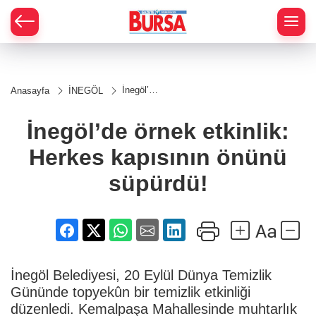
İnegöl’de
Anasayfa
İNEGÖL
örnek
etkinlik:
Herkes
İnegöl’de örnek etkinlik:
kapısının
önünü
Herkes kapısının önünü
süpürdü!
süpürdü!
İnegöl Belediyesi, 20 Eylül Dünya Temizlik
Gününde topyekûn bir temizlik etkinliği
düzenledi. Kemalpaşa Mahallesinde muhtarlık