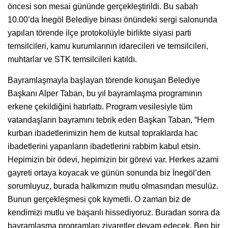
öncesi son mesai gününde gerçekleştirildi. Bu sabah
10.00’da İnegöl Belediye binası önündeki sergi salonunda
yapılan törende ilçe protokolüyle birlikte siyasi parti
temsilcileri, kamu kurumlarının idarecileri ve temsilcileri,
muhtarlar ve STK temsilcileri katıldı.
Bayramlaşmayla başlayan törende konuşan Belediye
Başkanı Alper Taban, bu yıl bayramlaşma programının
erkene çekildiğini hatırlattı. Program vesilesiyle tüm
vatandaşların bayramını tebrik eden Başkan Taban, “Hem
kurban ibadetlerimizin hem de kutsal topraklarda hac
ibadetlerini yapanların ibadetlerini rabbim kabul etsin.
Hepimizin bir ödevi, hepimizin bir görevi var. Herkes azami
gayreti ortaya koyacak ve günün sonunda biz İnegöl’den
sorumluyuz, burada halkımızın mutlu olmasından mesulüz.
Bunun gerçekleşmesi çok kıymetli. O zaman biz de
kendimizi mutlu ve başarılı hissediyoruz. Buradan sonra da
bayramlaşma programları ziyaretler devam edecek. Ben bir