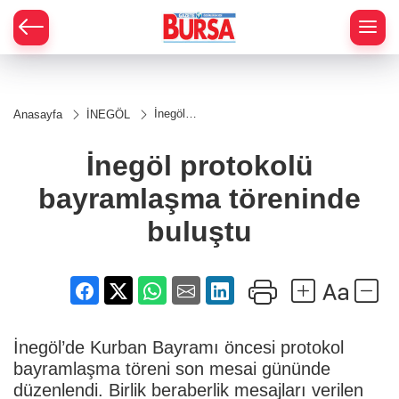
İnegöl
Anasayfa
İNEGÖL
protokolü
bayramlaşma
töreninde
İnegöl protokolü
buluştu
bayramlaşma töreninde
buluştu
İnegöl’de Kurban Bayramı öncesi protokol
bayramlaşma töreni son mesai gününde
düzenlendi. Birlik beraberlik mesajları verilen