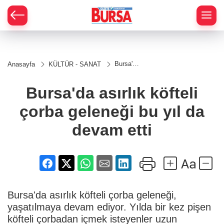
Bursa'da
Anasayfa
KÜLTÜR - SANAT
asırlık
köfteli
çorba
Bursa'da asırlık köfteli
geleneği
bu yıl da
çorba geleneği bu yıl da
devam
etti
devam etti
Bursa'da asırlık köfteli çorba geleneği,
yaşatılmaya devam ediyor. Yılda bir kez pişen
köfteli çorbadan içmek isteyenler uzun