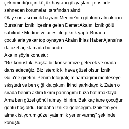
çekinmediği için küçük hayranı gözyaşları içerisinde
sahneden korumaları tarafından alındı.
Olay sonrası minik hayranı Medine'nin gönlünü almak için
Bursa'nın İznik ilçesine gelen Demet Akalın, İznik gölü
sahilinde Medine ve ailesi ile piknik yaptı. Burada
çocuklarla yakar top oynayan Akalın İhlas Haber Ajansı'na
da özel açıklamada bulundu.
Akalın şöyle konuştu;
"Biz konuştuk. Başka bir konserimize gelecek ve orada
dans edeceğiz. Biz isterdik ki hava güzel olsun İznik
Gölü'ne girelim. Benim fotoğrafçım parmağımı menteşeye
sıkıştırdı ve ben çığlıkla çıktım. İkinci şarkıdaydık. Zaten o
sırada benim aklım fikrim parmağımı buza batırmaktaydı.
Ama ben güzel gönül almayı bilirim. Bak kaç tane çocuğun
gönlü hoş oldu. Bir daha İznik'e geleceğim. İznik'ten yer
almak istiyorum güzel yatırımlık yerler varmış" şeklinde
konuştu.