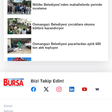
Nilüfer Belediyesi’nden mahallelerde yerinde
inceleme
Osmangazi Belediyesi çocuklara okuma
kültürü kazandırıyor
Osmangazi Belediyesi pazarlardan aylık 600
ton atık topluyor
Keles'te yollar hem yenileniyor hem
genişliyor
Bizi Takip Edin!
Künye
İletişim