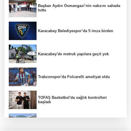
Başkan Aydın Osmangazi’nin nabzını sahada
tuttu
Karacabey Belediyespor’da 5 imza birden
Karacabey'de metruk yapılara geçit yok
Trabzonspor'da Folcarelli ameliyat oldu
TOFAŞ Basketbol'da sağlık kontrolleri
başladı
Erguvan Bayramı minyatür sanatıyla
geleceğe taşınacak