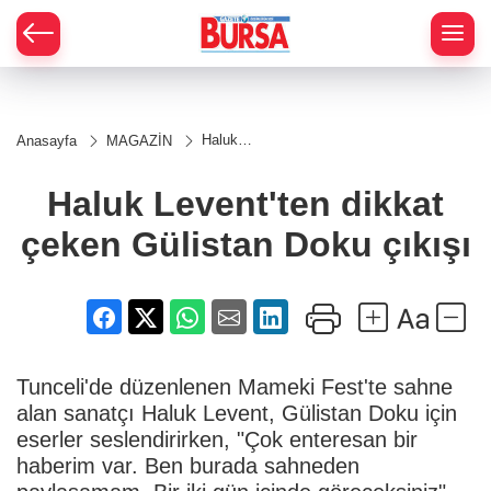
Haluk
Anasayfa
MAGAZİN
Levent'ten
dikkat
çeken
Haluk Levent'ten dikkat
Gülistan
Doku
çeken Gülistan Doku çıkışı
çıkışı
Tunceli'de düzenlenen Mameki Fest'te sahne
alan sanatçı Haluk Levent, Gülistan Doku için
eserler seslendirirken, "Çok enteresan bir
haberim var. Ben burada sahneden