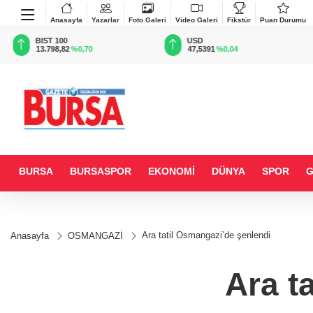
Anasayfa
Yazarlar
Foto Galeri
Video Galeri
Fikstür
Puan Durumu
BIST 100
USD
13.798,82
%0,70
47,5391
%0,04
BURSA
BURSASPOR
EKONOMİ
DÜNYA
SPOR
Ara tatil Osmangazi’de şenlendi
Anasayfa
OSMANGAZİ
Ara t