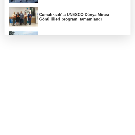
Cumalıkızık’ta UNESCO Dünya Mirası
Gönüllüleri programı tamamlandı
Bursa'da orman yangınına havadan ve
karadan müdahale