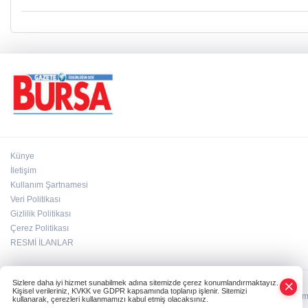
Künye
İletişim
Kullanım Şartnamesi
Veri Politikası
Gizlilik Politikası
Çerez Politikası
RESMİ İLANLAR
Sizlere daha iyi hizmet sunabilmek adına sitemizde çerez konumlandırmaktayız.
Kişisel verileriniz, KVKK ve GDPR kapsamında toplanıp işlenir. Sitemizi
HABER YAZILIMI
ve TURKTICARET.NET projesidir Copyright© 2006-2026 Tüm ha
kullanarak, çerezleri kullanmamızı kabul etmiş olacaksınız.