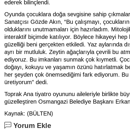
ederek bilinçlendi.
Oyunda çocuklara doğa sevgisine sahip çıkmaları 
Sanatçısı Gözde Akın, “Bu çalışmayı, çocukların 
olduklarını unutmamaları için hazırladım. Mitoloj
interaktif biçimde katılıyor. Böylece hikayeyi h
güzelliği beni gerçekten etkiledi. Yaz aylarında dı
ayrı bir mutluluk. Zeytin ağaçlarıyla çevrili bu at
ediyoruz. Bu imkanları sunmak çok kıymetli. Çocu
doğayı, kokuyu ve yaşamın özünü hatırlatmak b
her şeyden çok önemsediğimi fark ediyorum. Bu ne
üretiyorum” dedi.
Toprak Ana tiyatro oyununu aileleriyle birlikte büyük
güzelleştiren Osmangazi Belediye Başkanı Erkan 
Kaynak: (BÜLTEN)
Yorum Ekle