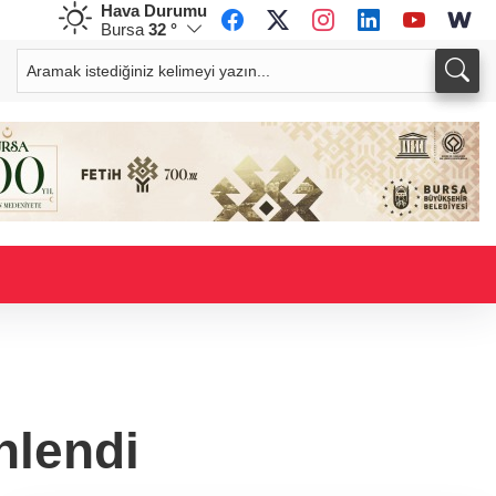
Hava Durumu
Bursa
32 °
CHF
CAD
58,4377
%0,09
33,9248
%0,10
nlendi