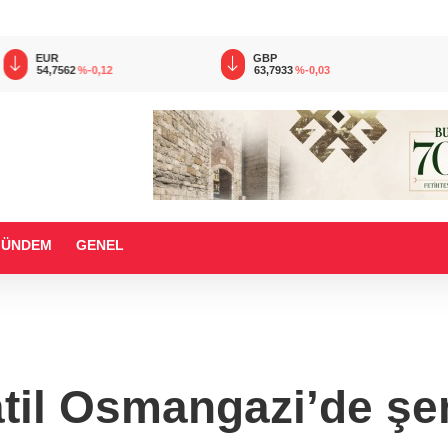
EUR
GBP
54,7562
%-0,12
63,7933
%-0,03
GÜNDEM
GENEL
atil Osmangazi’de şe