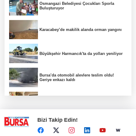
Osmangazi Belediyesi Çocukları Sporla
Buluşturuyor
Karacabey’de makilik alanda orman yangını
Büyükşehir Harmancık'ta da yolları yeniliyor
Bursa’da otomobil alevlere teslim oldu!
Geriye enkazı kaldı
Nilüfer'de kent rehberi ve imar durumu
sorgulama yenilendi
Bizi Takip Edin!