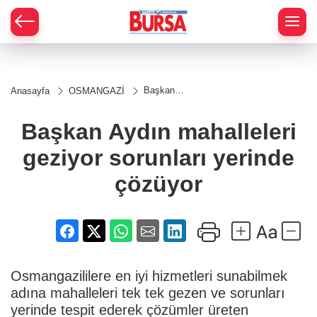
Başkan
Anasayfa
OSMANGAZİ
Aydın
mahalleleri
geziyor
Başkan Aydın mahalleleri
sorunları
yerinde
geziyor sorunları yerinde
çözüyor
çözüyor
Osmangazililere en iyi hizmetleri sunabilmek
adına mahalleleri tek tek gezen ve sorunları
yerinde tespit ederek çözümler üreten