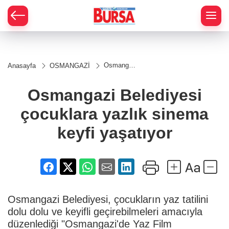
Osmangazi
Anasayfa
OSMANGAZİ
Belediyesi
çocuklara
yazlık
Osmangazi Belediyesi
sinema
keyfi
çocuklara yazlık sinema
yaşatıyor
keyfi yaşatıyor
Osmangazi Belediyesi, çocukların yaz tatilini
dolu dolu ve keyifli geçirebilmeleri amacıyla
düzenlediği "Osmangazi'de Yaz Film