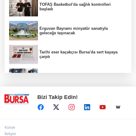
TOFAŞ Basketbol'da sağlık kontrolleri
başladı
Erguvan Bayramı minyatür sanatıyla
geleceğe taşınacak
Tarihi eser kaçakçısı Bursa'da sert kayaya
çarptı
Bursa'da yolcu otobüsünün çarptığı kadın
ağır yaralandı
Bizi Takip Edin!
Künye
İletişim