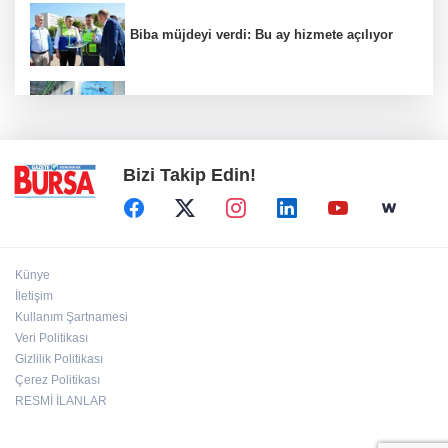
Biba müjdeyi verdi: Bu ay hizmete açılıyor
Yıldırım’da çocuklar sporla büyüyor
Bizi Takip Edin!
Künye
İletişim
Kullanım Şartnamesi
Veri Politikası
Gizlilik Politikası
Çerez Politikası
RESMİ İLANLAR