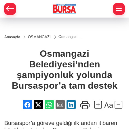
Osmangazi
Anasayfa
OSMANGAZİ
Belediyesi’nden
şampiyonluk
yolunda
Osmangazi
Bursaspor’a
tam destek
Belediyesi’nden
şampiyonluk yolunda
Bursaspor’a tam destek
Bursaspor’a göreve geldiği ilk andan itibaren