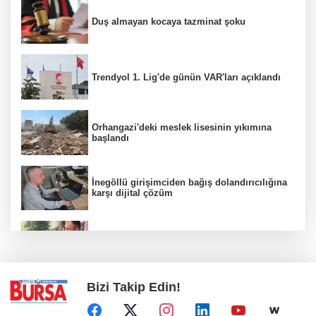
Duş almayan kocaya tazminat şoku
Trendyol 1. Lig'de günün VAR'ları açıklandı
Orhangazi'deki meslek lisesinin yıkımına
başlandı
İnegöllü girişimciden bağış dolandırıcılığına
karşı dijital çözüm
Yağmur suyu giderine sıkışan kediyi itfaiye
kurtardı
Bizi Takip Edin!