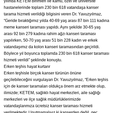
yılında KETEM birimleri ile kamu, özel ve üniversite
hastanelerinde toplam 230 bin 618 vatandaşa kanser
tarama hizmeti verildiği bilgisini veren Dr. Yavuzyılmaz,
“Geride bıraktığımız yılda 40-69 yaş arası 87 bin 111 kadına
meme kanseri taraması yapıldı. Aynı şekilde 30-65 yaş
arası 92 bin 279 kadına rahim ağzı kanseri taraması
yapılırken, 50-70 yaş arası 51 bin 228 kadın ve erkek
vatandaşımız da kolon kanseri taramasından geçirildi.
Böylece yıl boyunca toplamda 230 bin 618 kanser taraması
hizmeti verildi” şeklinde konuştu.
Erken teşhis hayat kurtarır
Erken teşhisle birçok kanser türünün önüne
geçilebileceğini vurgulayan Dr. Yavuzyılmaz, “Erken teşhis
için de kanser taramaları oldukça önem arz etmekte olup,
ilimizde; KETEM, sağlıklı hayat merkezleri, aile sağlığı
merkezleri ve ilçe sağlık müdürlüklerimizde
vatandaşlarımıza ücretsiz kanser taraması hizmeti
verilmektedir. Unutmamalıyız ki kanserden değil, geç