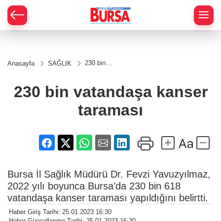
230 bin
Anasayfa
SAĞLIK
vatandaşa
kanser
taraması
230 bin vatandaşa kanser
taraması
Bursa İl Sağlık Müdürü Dr. Fevzi Yavuzyılmaz,
2022 yılı boyunca Bursa’da 230 bin 618
vatandaşa kanser taraması yapıldığını belirtti.
Haber Giriş Tarihi: 25.01.2023 16:30
Haber Güncellenme Tarihi: 25.01.2023 16:30