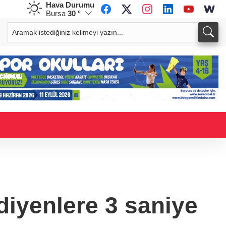
Hava Durumu
Bursa
30 °
CHF
CAD
59,0703
%0,86
34,1866
%0,67
diyenlere 3 saniye