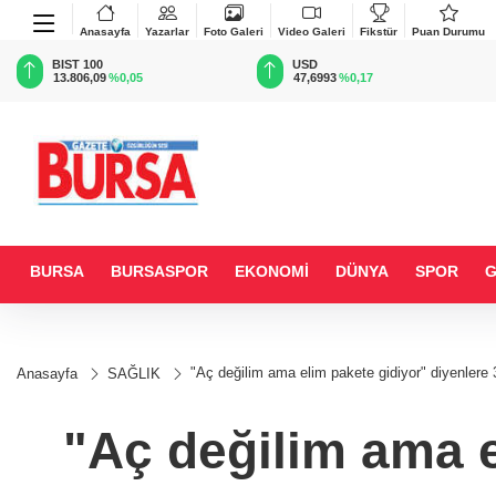
Anasayfa
Yazarlar
Foto Galeri
Video Galeri
Fikstür
Puan Durumu
BIST 100
USD
13.806,09
%0,05
47,6993
%0,17
BURSA
BURSASPOR
EKONOMİ
DÜNYA
SPOR
"Aç değilim ama elim pakete gidiyor" diyenlere 
Anasayfa
SAĞLIK
"Aç değilim ama e