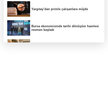
Yargıtay’dan primle çalışanlara müjde
Bursa ekonomisinde tarihi dönüşüm hamlesi
resmen başladı
Nilüfer'e 7 yeni park kazandırılıyor