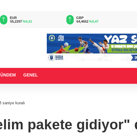
EUR
GBP
55,2297
%0,41
64,4652
%0,47
GÜNDEM
GENEL
3 saniye kuralı
lim pakete gidiyor" 