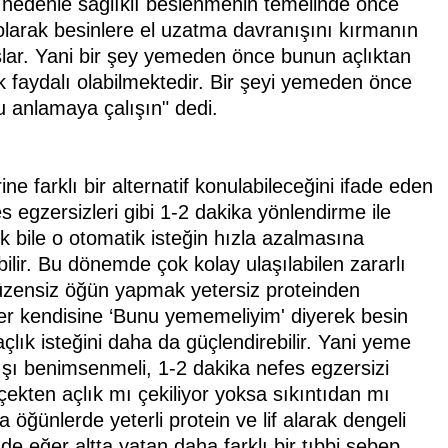
u nedenle sağlıklı beslenmenin temelinde önce
olarak besinlere el uzatma davranışını kırmanın
şlar. Yani bir şey yemeden önce bunun açlıktan
 faydalı olabilmektedir. Bir şeyi yemeden önce
 anlamaya çalışın" dedi.
 farklı bir alternatif konulabileceğini ifade eden
egzersizleri gibi 1-2 dakika yönlendirme ile
 bile o otomatik isteğin hızla azalmasına
lir. Bu dönemde çok kolay ulaşılabilen zararlı
 Düzensiz öğün yapmak yetersiz proteinden
işiler kendisine ‘Bunu yememeliyim' diyerek besin
lık isteğini daha da güçlendirebilir. Yani yeme
nışı benimsenmeli, 1-2 dakika nefes egzersizi
rçekten açlık mı çekiliyor yoksa sıkıntıdan mı
öğünlerde yeterli protein ve lif alarak dengeli
nde eğer altta yatan daha farklı bir tıbbi sebep