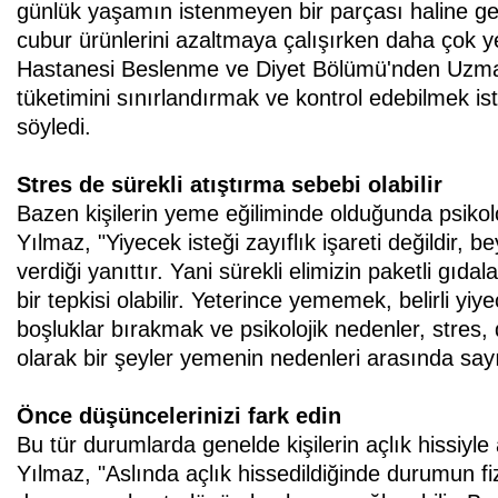
günlük yaşamın istenmeyen bir parçası haline geleb
cubur ürünlerini azaltmaya çalışırken daha çok y
Hastanesi Beslenme ve Diyet Bölümü'nden Uzma
tüketimini sınırlandırmak ve kontrol edebilmek is
söyledi.
Stres de sürekli atıştırma sebebi olabilir
Bazen kişilerin yeme eğiliminde olduğunda psikol
Yılmaz, "Yiyecek isteği zayıflık işareti değildir,
verdiği yanıttır. Yani sürekli elimizin paketli gıd
bir tepkisi olabilir. Yeterince yememek, belirli y
boşluklar bırakmak ve psikolojik nedenler, stres,
olarak bir şeyler yemenin nedenleri arasında sayı
Önce düşüncelerinizi fark edin
Bu tür durumlarda genelde kişilerin açlık hissiyl
Yılmaz, "Aslında açlık hissedildiğinde durumun f