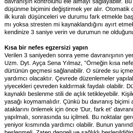
davranışın kontrolünü ele almayı sağlayabilir. B
düşünme biçimini değiştirmek yer alır. Otomatik 
ilk kuralı düşünceleri ve durumu fark etmekle ba
mı yoksa stresten mi kaynaklandığını ayırt etmek
kendinize 3 saniye verin ve durumun ne olduğunu
Kısa bir nefes egzersizi yapın
Verilen 3 saniyeden sonra yeme davranışının yerine
Uzm. Dyt. Ayça Sena Yılmaz, "Örneğin kısa nefes 
dürtünün geçmesi sağlanabilir. O sürede su içmek
yardımcı olacaktır. Çevrede düzenlemeler yapılabi
yiyecekleri çevreden kaldırmak faydalı olabilir.
kaynaklı beslenme stili de açlık tetikleyebilir. K
yasağı koymamalıdır. Çünkü bu davranış biçimi aç
ataklarını önlemek için önce ‘Dur, fark et' davra
yapılmalı, sonrasında su içilmeli. Bu noktalar ge
yeniyor kısmında yardımcı olabilir. Bunun yanında 
beslenmeli. Zaten dengeli ve sağlıklı beslenildiği