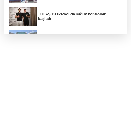
TOFAŞ Basketbol'da sağlık kontrolleri
başladı
Erguvan Bayramı minyatür sanatıyla
geleceğe taşınacak