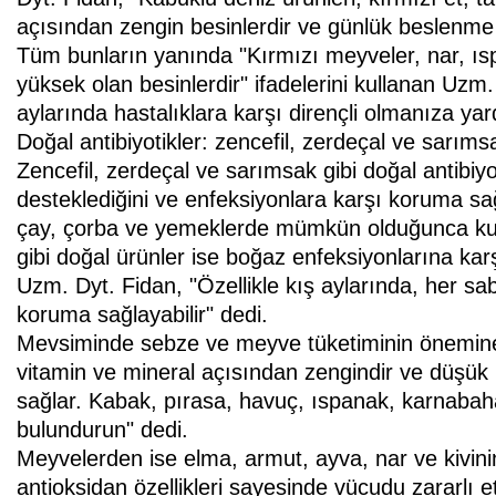
açısından zengin besinlerdir ve günlük beslenme d
Tüm bunların yanında "Kırmızı meyveler, nar, ıspa
yüksek olan besinlerdir" ifadelerini kullanan Uzm.
aylarında hastalıklara karşı dirençli olmanıza yar
Doğal antibiyotikler: zencefil, zerdeçal ve sarıms
Zencefil, zerdeçal ve sarımsak gibi doğal antibiyot
desteklediğini ve enfeksiyonlara karşı koruma sağ
çay, çorba ve yemeklerde mümkün olduğunca kulla
gibi doğal ürünler ise boğaz enfeksiyonlarına karşı
Uzm. Dyt. Fidan, "Özellikle kış aylarında, her sa
koruma sağlayabilir" dedi.
Mevsiminde sebze ve meyve tüketiminin önemine 
vitamin ve mineral açısından zengindir ve düşük 
sağlar. Kabak, pırasa, havuç, ıspanak, karnabaha
bulundurun" dedi.
Meyvelerden ise elma, armut, ayva, nar ve kivinin t
antioksidan özellikleri sayesinde vücudu zararlı e