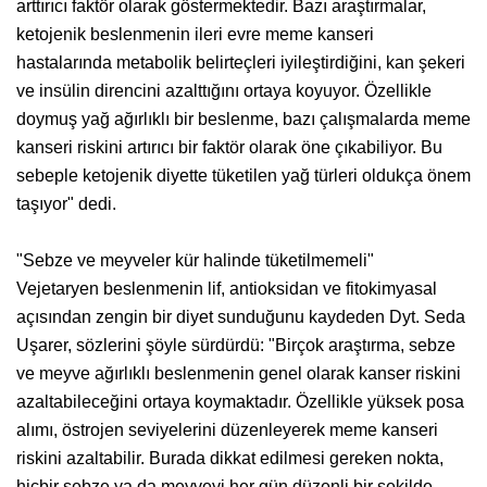
arttırıcı faktör olarak göstermektedir. Bazı araştırmalar,
ketojenik beslenmenin ileri evre meme kanseri
hastalarında metabolik belirteçleri iyileştirdiğini, kan şekeri
ve insülin direncini azalttığını ortaya koyuyor. Özellikle
doymuş yağ ağırlıklı bir beslenme, bazı çalışmalarda meme
kanseri riskini artırıcı bir faktör olarak öne çıkabiliyor. Bu
sebeple ketojenik diyette tüketilen yağ türleri oldukça önem
taşıyor" dedi.
"Sebze ve meyveler kür halinde tüketilmemeli"
Vejetaryen beslenmenin lif, antioksidan ve fitokimyasal
açısından zengin bir diyet sunduğunu kaydeden Dyt. Seda
Uşarer, sözlerini şöyle sürdürdü: "Birçok araştırma, sebze
ve meyve ağırlıklı beslenmenin genel olarak kanser riskini
azaltabileceğini ortaya koymaktadır. Özellikle yüksek posa
alımı, östrojen seviyelerini düzenleyerek meme kanseri
riskini azaltabilir. Burada dikkat edilmesi gereken nokta,
hiçbir sebze ya da meyveyi her gün düzenli bir şekilde