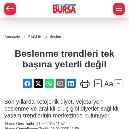
Beslenme
Anasayfa
SAĞLIK
trendleri
tek
başına
Beslenme trendleri tek
yeterli
değil
başına yeterli değil
Son yıllarda ketojenik diyet, vejetaryen
beslenme ve aralıklı oruç gibi diyetler sağlıklı
yaşam trendlerinin merkezinde bulunuyor
Haber Giriş Tarihi: 21.09.2025 11:57
Haber Güncellenme Tarihi: 21.09.2025 11:59