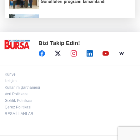
Gönüllüleri programı tamamlandı
Bursa'da orman yangınına havadan ve
karadan müdahale
Bizi Takip Edin!
Künye
İletişim
Kullanım Şartnamesi
Veri Politikası
Gizlilik Politikası
Çerez Politikası
RESMİ İLANLAR