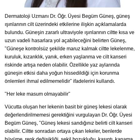
Dermatoloji Uzmanı Dr. Öğr. Üyesi Begüm Güneş, güneş
ışınlarının cilt üzerindeki etkilerine ilişkin açıklamalarda
bulundu. Güneşin zararlı ultraviyole ışınlarının ciltte kısa ve
uzun vadeli hasarlara yol açabileceğini belirten Güneş,
"Güneşe kontrolsüz şekilde maruz kalmak ciltte lekelenme,
kuruluk, kızarıklık, yanık, erken yaşlanma ve cilt kanseri
riskinde artışa neden olabilir. Özellikle yaz aylarında
güneşin etkisi daha yoğun hissedildiği için korunma
önlemleri ihmal edilmemelidir" ifadelerini kullandı.
"Her leke masum olmayabilir"
Vücutta oluşan her lekenin basit bir güneş lekesi olarak
değerlendirilmemesi gerektiğini vurgulayan Dr. Öğr. Üyesi
Begüm Güneş, "Güneş lekesi sandığınız belirti cilt kanseri
olabilir. Ciltte sonradan ortaya çıkan lekeler, benlerde
büyüme, renk değişikliği, şekil bozukluğu, kaşıntı, kanama