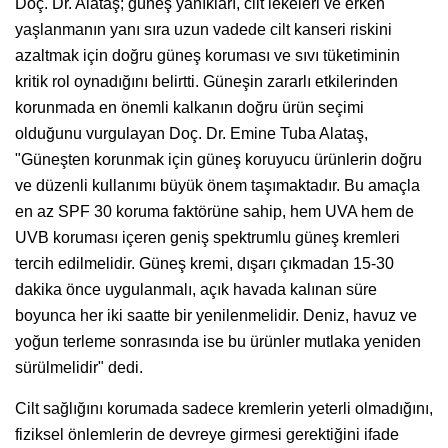
Doç. Dr. Alataş; güneş yanıkları, cilt lekeleri ve erken
yaşlanmanın yanı sıra uzun vadede cilt kanseri riskini
azaltmak için doğru güneş koruması ve sıvı tüketiminin
kritik rol oynadığını belirtti. Güneşin zararlı etkilerinden
korunmada en önemli kalkanın doğru ürün seçimi
olduğunu vurgulayan Doç. Dr. Emine Tuba Alataş,
"Güneşten korunmak için güneş koruyucu ürünlerin doğru
ve düzenli kullanımı büyük önem taşımaktadır. Bu amaçla
en az SPF 30 koruma faktörüne sahip, hem UVA hem de
UVB koruması içeren geniş spektrumlu güneş kremleri
tercih edilmelidir. Güneş kremi, dışarı çıkmadan 15-30
dakika önce uygulanmalı, açık havada kalınan süre
boyunca her iki saatte bir yenilenmelidir. Deniz, havuz ve
yoğun terleme sonrasında ise bu ürünler mutlaka yeniden
sürülmelidir" dedi.
Cilt sağlığını korumada sadece kremlerin yeterli olmadığını,
fiziksel önlemlerin de devreye girmesi gerektiğini ifade