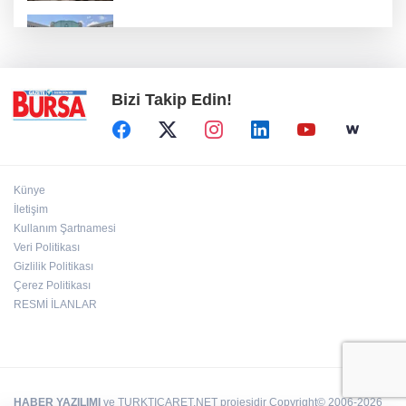
Erguvan Bayramı minyatür sanatıyla
geleceğe taşınacak
Bizi Takip Edin!
Künye
İletişim
Kullanım Şartnamesi
Veri Politikası
Gizlilik Politikası
Çerez Politikası
RESMİ İLANLAR
HABER YAZILIMI
ve TURKTICARET.NET projesidir Copyright© 2006-2026