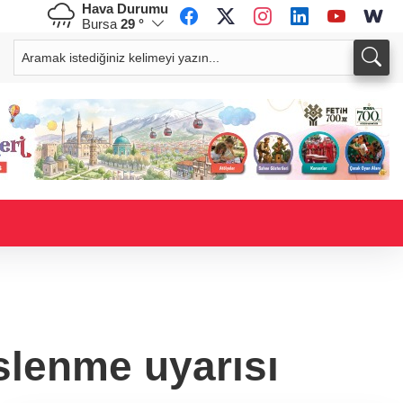
Hava Durumu
Bursa
29 °
CHF
CAD
59,0083
%0,82
34,1883
%0,73
slenme uyarısı