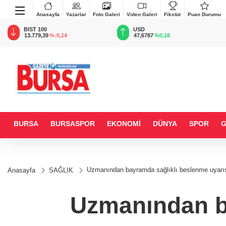
Anasayfa
Yazarlar
Foto Galeri
Video Galeri
Fikstür
Puan Durumu
BIST 100
USD
13.779,39
%-0,14
47,6787
%0,18
BURSA
BURSASPOR
EKONOMİ
DÜNYA
SPOR
Uzmanından bayramda sağlıklı beslenme uyarı
Anasayfa
SAĞLIK
Uzmanından ba