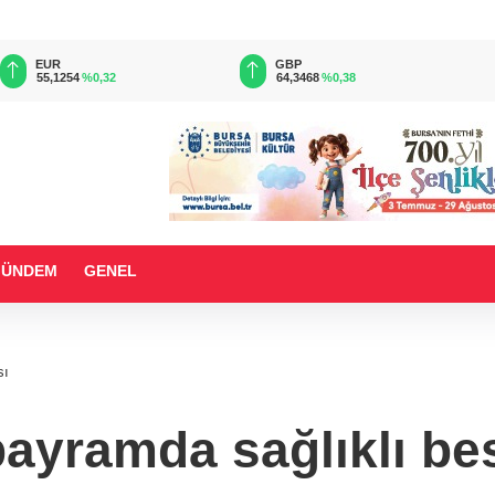
EUR
GBP
55,1254
%0,32
64,3468
%0,38
GÜNDEM
GENEL
sı
yramda sağlıklı be