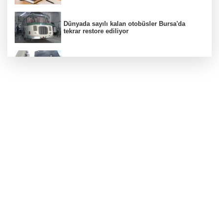
Dünyada sayılı kalan otobüsler Bursa'da
tekrar restore ediliyor
Ticaret Bakanlığı, Endonezya için e-ticaret
rehberi yayımladı