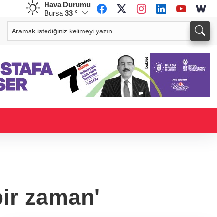
Hava Durumu
Bursa
33 °
CHF
CAD
58,9973
%0,15
33,9695
%0,08
bir zaman'