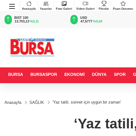
Anasayfa
Yazarlar
Foto Galeri
Video Galeri
Fikstür
Puan Durumu
BIST 100
USD
13.703,13
%0,11
47,5777
%0,04
BURSA
BURSASPOR
EKONOMİ
DÜNYA
SPOR
‘Yaz tatili, sünnet için uygun bir zaman'
Anasayfa
SAĞLIK
‘Yaz tati