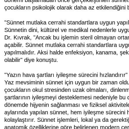
dönemi başlamadan önce gerçekleştirilen sünnet iş
çocukların psikolojik olarak daha az etkilendiğini be
"Sünnet mutlaka cerrahi standartlara uygun yapıl
Sünnetin dini, kültürel ve medikal nedenlerle uy
Dr. Kıvrak, "Ancak bu işlemin steril olmayan orta
açabilir. Sünnet mutlaka cerrahi standartlara uyg
yapılmalıdır. Aksi halde enfeksiyon, kanama, şeki
olabilir" diye konuştu.
"Yazın hava şartları iyileşme sürecini hızlandırır"
Yaz mevsiminin sünnet için uygun bir zaman oldu
çocukların okul stresinden uzak olmaları, dinlen
şartlarının iyileşmeyi desteklemesi nedeniyle bu 
dönemde hijyenin sağlanması ve fiziksel aktivitel
aylarında yapılan sünnet, hem iyileşme sürecin
kolaylaştırır. Sünnet işlemleri, lokal ya da gerek
anatomik özelliklerine göre belirlenen modern cerr