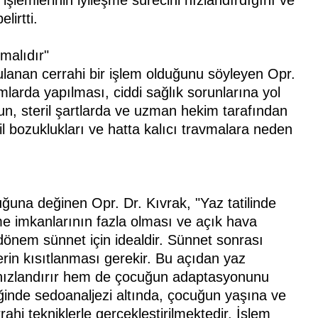
lemlerinin iyileşme sürecini hızlandırdığını ve
lirtti.
malıdır"
gulanan cerrahi bir işlem olduğunu söyleyen Opr.
mlarda yapılması, ciddi sağlık sorunlarına yol
un, steril şartlarda ve uzman hekim tarafından
l bozuklukları ve hatta kalıcı travmalara neden
ğuna değinen Opr. Dr. Kıvrak, "Yaz tatilinde
me imkanlarının fazla olması ve açık hava
dönem sünnet için idealdir. Sünnet sonrası
erin kısıtlanması gerekir. Bu açıdan yaz
i hızlandırır hem de çocuğun adaptasyonunu
tiğinde sedoanaljezi altında, çocuğun yaşına ve
ahi tekniklerle gerçekleştirilmektedir. İşlem