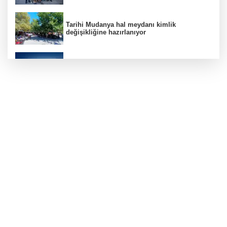
Tarihi Mudanya hal meydanı kimlik
değişikliğine hazırlanıyor
Bursa'dan Temmuz ayında 3 milyar 914
milyon dolarlık ihracat