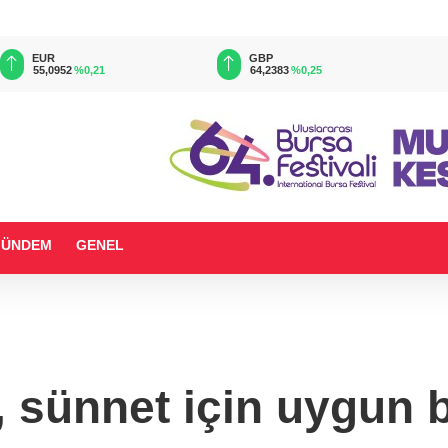
EUR
GBP
55,0952
%0,21
64,2383
%0,25
GÜNDEM
GENEL
li, sünnet için uygun 