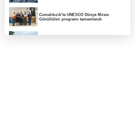
Cumalıkızık’ta UNESCO Dünya Mirası
Gönüllüleri programı tamamlandı
Bursa'da orman yangınına havadan ve
karadan müdahale