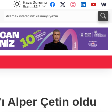
Hava Durumu
Bursa
32 °
CHF
CAD
58,6690
%0,19
34,0171
%0,19
ı Alper Çetin oldu