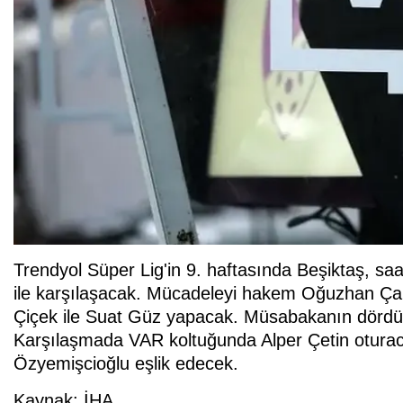
Trendyol Süper Lig'in 9. haftasında Beşiktaş, sa
ile karşılaşacak. Mücadeleyi hakem Oğuzhan Çakı
Çiçek ile Suat Güz yapacak. Müsabakanın dördü
Karşılaşmada VAR koltuğunda Alper Çetin otura
Özyemişcioğlu eşlik edecek.
Kaynak: İHA