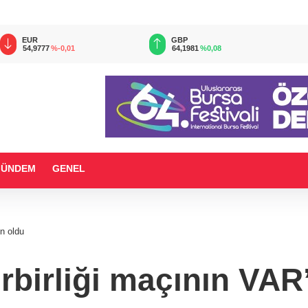
EUR
GBP
54,9777
%-0,01
64,1981
%0,08
GÜNDEM
GENEL
in oldu
rbirliği maçının VAR’