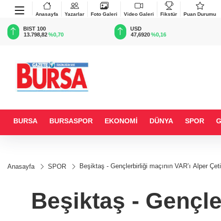
Anasayfa
Yazarlar
Foto Galeri
Video Galeri
Fikstür
Puan Durumu
BIST 100
USD
13.798,82
%0,70
47,6920
%0,16
BURSA
BURSASPOR
EKONOMİ
DÜNYA
SPOR
Beşiktaş - Gençlerbirliği maçının VAR’ı Alper Çet
Anasayfa
SPOR
Beşiktaş - Gençle