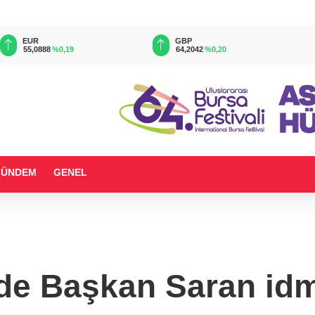
EUR
GBP
55,0888
%0,19
64,2042
%0,20
GÜNDEM
GENEL
e Başkan Saran idma