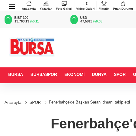
Anasayfa
Yazarlar
Foto Galeri
Video Galeri
Fikstür
Puan Durumu
BIST 100
USD
13.703,13
%0,11
47,5813
%0,05
BURSA
BURSASPOR
EKONOMİ
DÜNYA
SPOR
Fenerbahçe'de Başkan Saran idmanı takip etti
Anasayfa
SPOR
Fenerbahçe'd