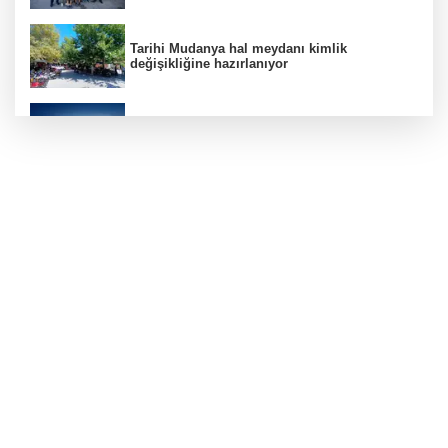
Tarihi Mudanya hal meydanı kimlik
değişikliğine hazırlanıyor
Bursa'dan Temmuz ayında 3 milyar 914
milyon dolarlık ihracat