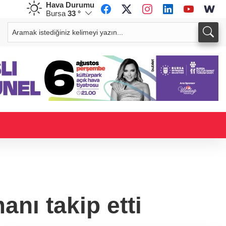
Hava Durumu
Bursa
33 °
CHF
CAD
58,9900
%0,12
33,9624
%0,06
nı takip etti