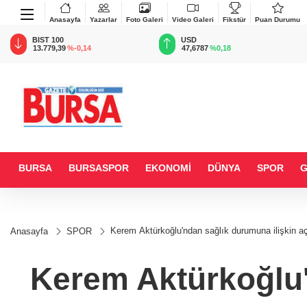
Anasayfa
Yazarlar
Foto Galeri
Video Galeri
Fikstür
Puan Durumu
BIST 100
USD
13.779,39
%-0,14
47,6787
%0,18
BURSA
BURSASPOR
EKONOMİ
DÜNYA
SPOR
Kerem Aktürkoğlu'ndan sağlık durumuna ilişkin a
Anasayfa
SPOR
Kerem Aktürkoğlu'