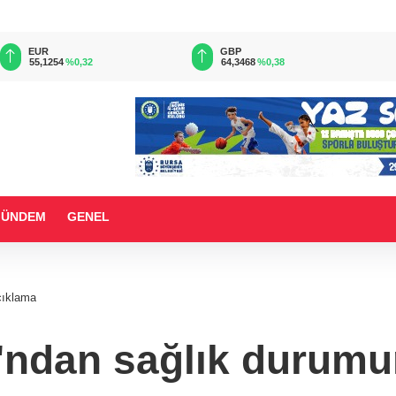
EUR
GBP
55,1254
%0,32
64,3468
%0,38
GÜNDEM
GENEL
çıklama
ndan sağlık durumun