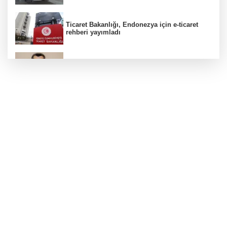
Ticaret Bakanlığı, Endonezya için e-ticaret
rehberi yayımladı
Kanser görüntülemede yeni nesil teknolojiler
teşhis ve tedavide önemli yol gösteriyor