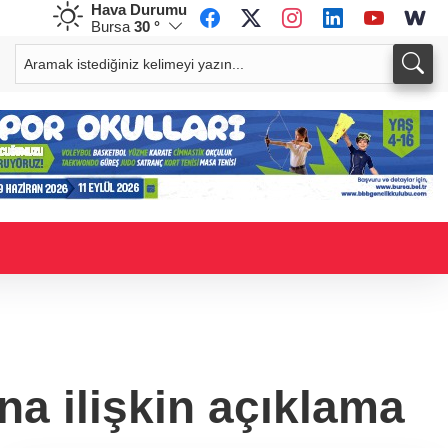
Hava Durumu
Bursa
30 °
CHF
CAD
59,0083
%0,82
34,1883
%0,73
a ilişkin açıklama