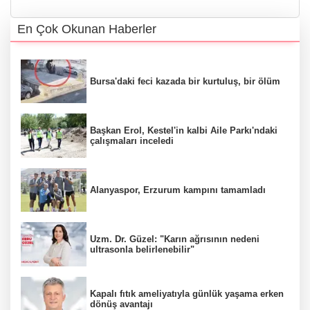
En Çok Okunan Haberler
Bursa'daki feci kazada bir kurtuluş, bir ölüm
Başkan Erol, Kestel'in kalbi Aile Parkı'ndaki
çalışmaları inceledi
Alanyaspor, Erzurum kampını tamamladı
Uzm. Dr. Güzel: "Karın ağrısının nedeni
ultrasonla belirlenebilir"
Kapalı fıtık ameliyatıyla günlük yaşama erken
dönüş avantajı