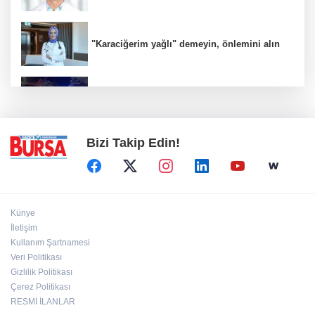
"Karaciğerim yağlı" demeyin, önlemini alın
Bursa'da alkollü sürücü mahalleyi savaş
alanına çevirdi
Bizi Takip Edin!
Künye
İletişim
Kullanım Şartnamesi
Veri Politikası
Gizlilik Politikası
Çerez Politikası
RESMİ İLANLAR