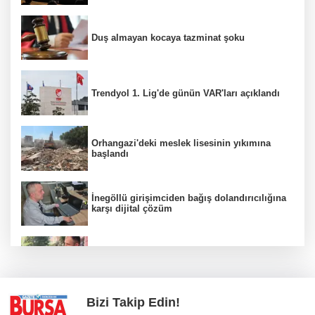
Duş almayan kocaya tazminat şoku
Trendyol 1. Lig'de günün VAR'ları açıklandı
Orhangazi'deki meslek lisesinin yıkımına
başlandı
İnegöllü girişimciden bağış dolandırıcılığına
karşı dijital çözüm
Yağmur suyu giderine sıkışan kediyi itfaiye
kurtardı
Bizi Takip Edin!