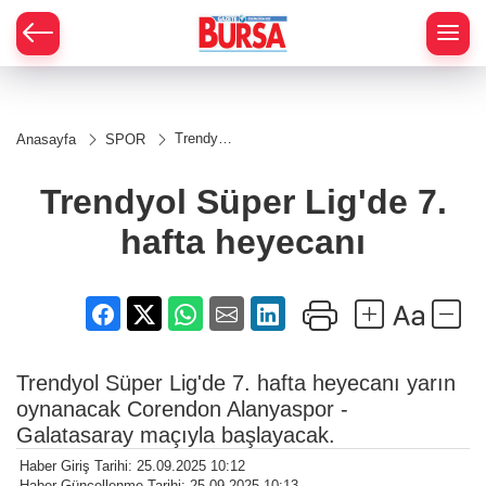
Trendyol
Anasayfa
SPOR
Süper
Lig'de 7.
hafta
Trendyol Süper Lig'de 7.
heyecanı
hafta heyecanı
Trendyol Süper Lig'de 7. hafta heyecanı yarın
oynanacak Corendon Alanyaspor -
Galatasaray maçıyla başlayacak.
Haber Giriş Tarihi: 25.09.2025 10:12
Haber Güncellenme Tarihi: 25.09.2025 10:13