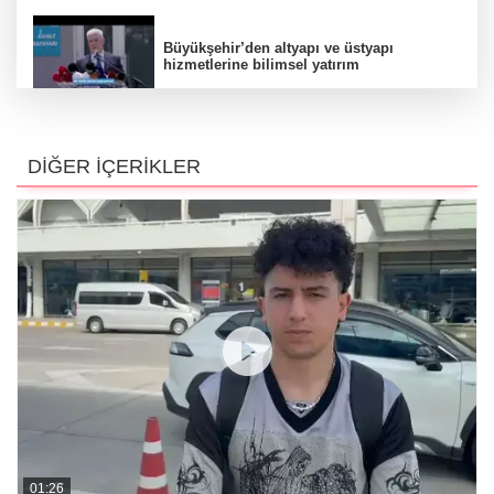
Büyükşehir’den altyapı ve üstyapı
hizmetlerine bilimsel yatırım
Büyükşehir, üniversite adaylarının
yanında
DİĞER İÇERİKLER
Bu oyuna biletle değil kitapla giriliyor!
Arkeopark’ta 'Ekinoks Macerası' etkinliği
Büyükşehir’den çiftçiye bir destek daha
01:26