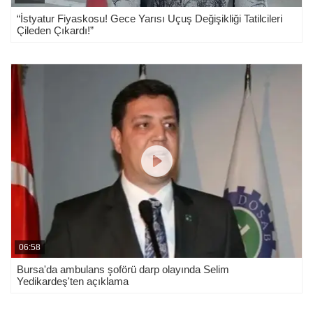
“İstyatur Fiyaskosu! Gece Yarısı Uçuş Değişikliği Tatilcileri
Bursa'da itfaiye eri olmak için kıyasıya
Çileden Çıkardı!”
yarıştılar
06:58
Bursa'da ambulans şoförü darp olayında Selim
Yedikardeş'ten açıklama