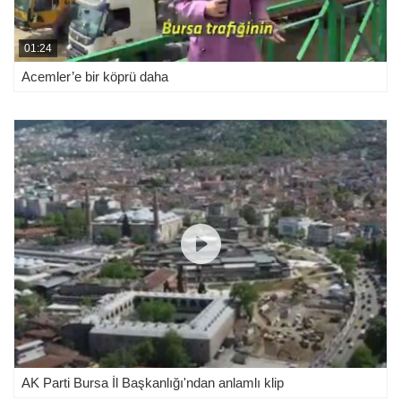
01:24
Acemler’e bir köprü daha
AK Parti Bursa İl Başkanlığı'ndan anlamlı klip