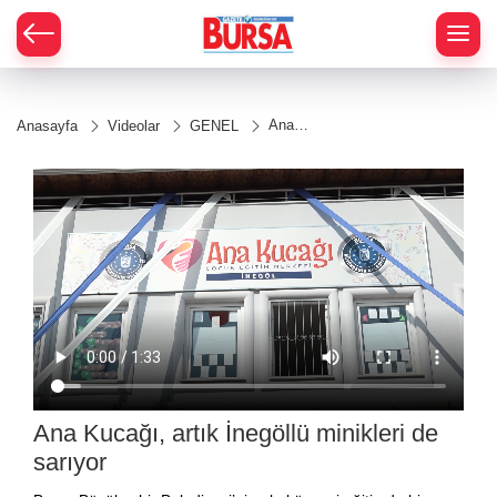
Ana
Anasayfa
Videolar
GENEL
Kucağı,
artık
İnegöllü
minikleri
de
sarıyor
Ana Kucağı, artık İnegöllü minikleri de
sarıyor