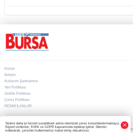
Künye
İletişim
Kullanım Şartnamesi
Veri Politikası
Gizlilik Politikası
Çerez Politikası
RESMİ İLANLAR
Sizlere daha iyi hizmet sunabilmek adına sitemizde çerez konumlandırmaktayız.
Kişisel verileriniz, KVKK ve GDPR kapsamında toplanıp işlenir. Sitemizi
HABER YAZILIMI
ve TURKTICARET.NET projesidir Copyright© 2006-2026 Tüm ha
kullanarak, çerezleri kullanmamızı kabul etmiş olacaksınız.