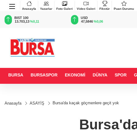
Anasayfa
Yazarlar
Foto Galeri
Video Galeri
Fikstür
Puan Durumu
BIST 100
USD
13.703,13
%0,11
47,5846
%0,06
BURSA
BURSASPOR
EKONOMİ
DÜNYA
SPOR
Bursa'da kaçak göçmenlere geçit yok
Anasayfa
ASAYİŞ
Bursa'da