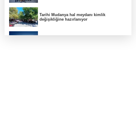
Tarihi Mudanya hal meydanı kimlik
değişikliğine hazırlanıyor
Bursa'dan Temmuz ayında 3 milyar 914
milyon dolarlık ihracat