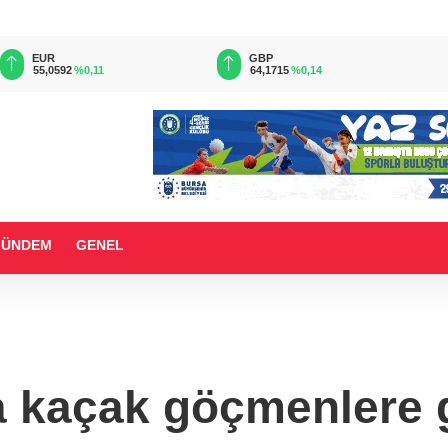
EUR
GBP
55,0592
%0,11
64,1715
%0,14
GÜNDEM
GENEL
 kaçak göçmenlere 