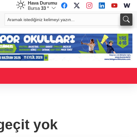
Hava Durumu
Bursa
33 °
CHF
CAD
58,9100
%-0,02
33,9454
%0,01
geçit yok