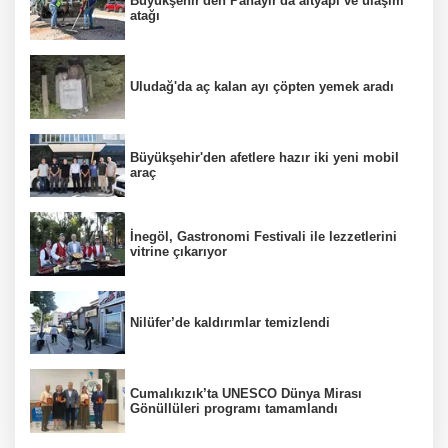
Büyükşehir'den Panayır'da altyapı ve ulaşım
atağı
Uludağ'da aç kalan ayı çöpten yemek aradı
Büyükşehir'den afetlere hazır iki yeni mobil
araç
İnegöl, Gastronomi Festivali ile lezzetlerini
vitrine çıkarıyor
Nilüfer’de kaldırımlar temizlendi
Cumalıkızık’ta UNESCO Dünya Mirası
Gönüllüleri programı tamamlandı