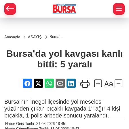
Bursa’da
Anasayfa
ASAYİŞ
yol
kavgası
kanlı
Bursa’da yol kavgası kanlı
bitti: 5
yaralı
bitti: 5 yaralı
Bursa'nın İnegöl ilçesinde yol meselesi
yüzünden çıkan bıçaklı kavgada 1'i ağır 4 kişi
bıçakla, 1 polis arbede sonucu yaralandı.
Haber Giriş Tarihi: 31.05.2026 18:45
Haber Güncellenme Tarihi: 31.05.2026 18:47