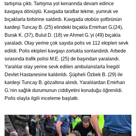
tartışma çıktı. Tartışma yol kenarında devam edince
kavgaya dönüştü. Kavgada taraflar tekme, yumruk ve
bıçaklarla birbirine saldırdı. Kavgada otobüs şoförünün
kardeşi Tuncay B. (25) elindeki bıçakla Emirhan G.(24),
Burak K. (37), Bulut D. (18) ve Ahmet G.'yi (49) bıçakla
yaraladı. Olay yerine çok sayıda polis ve 112 ekipleri sevk
edildi. Polis ekipleri kavgayı zorlukla sonlandırdı. Arbede
sırasında trafik polisi M.E. (25) de başından yaralandı.
Yaralılar olay yerine sevk edilen ambulanslarla İnegöl
Devlet Hastanesine kaldırıldı. Şüpheli Özbek B. (29) ile
kardeşi Tuncay B. gözaltına alındı. Yaralılardan Emirhan
G.'nin sağlık durumunun ciddiyetini koruduğu öğrenildi.
Polis olayla ilgili inceleme başlattı.