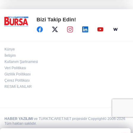
Bursa'da polisin yanında bile durmadılar…
Bizi Takip Edin!
Künye
İletişim
Kullanım Şartnamesi
Veri Politikası
Gizlilik Politikası
Çerez Politikası
RESMİ İLANLAR
HABER YAZILIMI
ve TURKTICARET.NET projesidir Copyright© 2006-2026
Tüm hakları saklıdır.