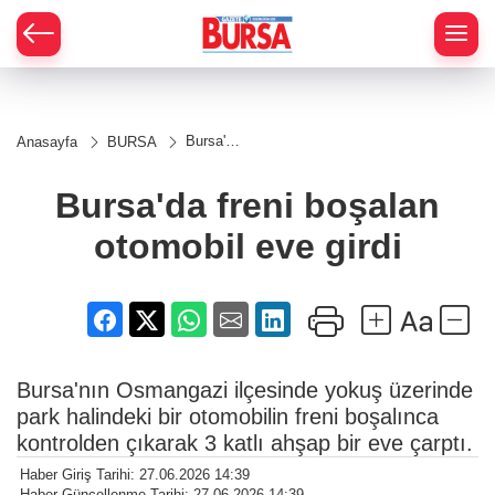
Bursa'da
Anasayfa
BURSA
freni
boşalan
otomobil
Bursa'da freni boşalan
eve girdi
otomobil eve girdi
Bursa'nın Osmangazi ilçesinde yokuş üzerinde
park halindeki bir otomobilin freni boşalınca
kontrolden çıkarak 3 katlı ahşap bir eve çarptı.
Haber Giriş Tarihi: 27.06.2026 14:39
Haber Güncellenme Tarihi: 27.06.2026 14:39