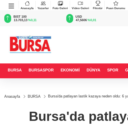
Anasayfa
Yazarlar
Foto Galeri
Video Galeri
Fikstür
Puan Durumu
BIST 100
USD
13.703,13
%0,11
47,5606
%0,01
BURSA
BURSASPOR
EKONOMİ
DÜNYA
SPOR
Bursa'da patlayan lastik kazaya neden oldu: 6 ya
Anasayfa
BURSA
Bursa'da patlay