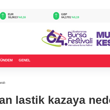
EUR
GBP
55,0613
%0,16
64,1701
%0,19
GÜNDEM
GENEL
ralı
an lastik kazaya nede