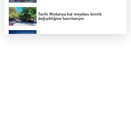
Tarihi Mudanya hal meydanı kimlik
değişikliğine hazırlanıyor
Bursa'dan Temmuz ayında 3 milyar 914
milyon dolarlık ihracat