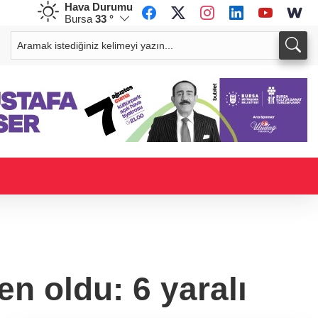
Hava Durumu
Bursa
33 °
CHF
CAD
58,9205
%0,01
33,9428
%0,01
n oldu: 6 yaralı