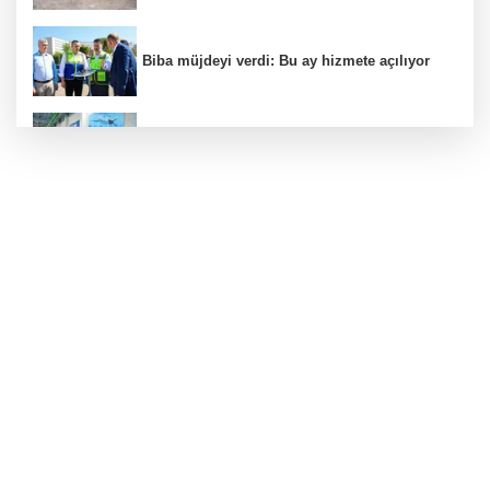
Biba müjdeyi verdi: Bu ay hizmete açılıyor
Yıldırım’da çocuklar sporla büyüyor