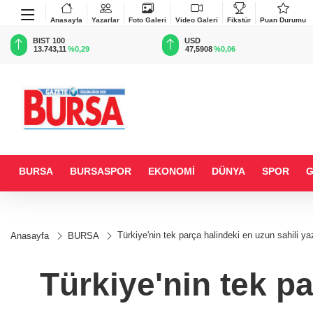
Anasayfa
Yazarlar
Foto Galeri
Video Galeri
Fikstür
Puan Durumu
BIST 100
USD
13.743,11
%0,29
47,5908
%0,06
BURSA
BURSASPOR
EKONOMİ
DÜNYA
SPOR
Türkiye'nin tek parça halindeki en uzun sahili ya
Anasayfa
BURSA
Türkiye'nin tek pa