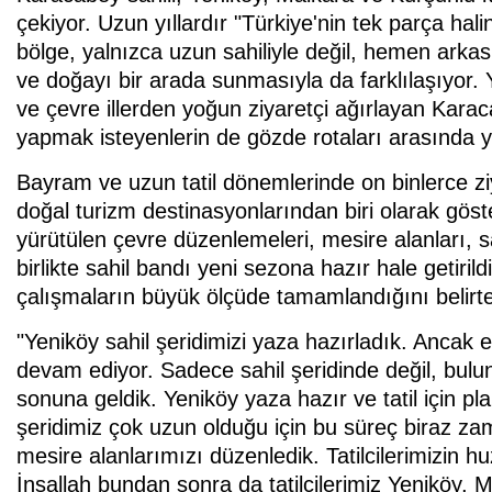
çekiyor. Uzun yıllardır "Türkiye'nin tek parça hali
bölge, yalnızca uzun sahiliyle değil, hemen arka
ve doğayı bir arada sunmasıyla da farklılaşıyor. Y
ve çevre illerden yoğun ziyaretçi ağırlayan Karaca
yapmak isteyenlerin de gözde rotaları arasında ye
Bayram ve uzun tatil dönemlerinde on binlerce zi
doğal turizm destinasyonlarından biri olarak göst
yürütülen çevre düzenlemeleri, mesire alanları, s
birlikte sahil bandı yeni sezona hazır hale getiri
çalışmaların büyük ölçüde tamamlandığını belirte
"Yeniköy sahil şeridimizi yaza hazırladık. Ancak 
devam ediyor. Sadece sahil şeridinde değil, bu
sonuna geldik. Yeniköy yaza hazır ve tatil için pla
şeridimiz çok uzun olduğu için bu süreç biraz zam
mesire alanlarımızı düzenledik. Tatilcilerimizin hu
İnşallah bundan sonra da tatilcilerimiz Yeniköy, M