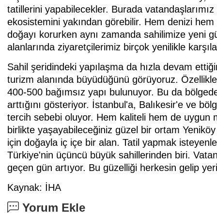
tatillerini yapabilecekler. Burada vatandaşlarımız 
ekosistemini yakından görebilir. Hem denizi hem d
doğayı korurken aynı zamanda sahilimize yeni güz
alanlarında ziyaretçilerimiz birçok yenilikle karşıl
Sahil şeridindeki yapılaşma da hızla devam ettiğ
turizm alanında büyüdüğünü görüyoruz. Özellik
400-500 bağımsız yapı bulunuyor. Bu da bölgedeki
arttığını gösteriyor. İstanbul'a, Balıkesir'e ve b
tercih sebebi oluyor. Hem kaliteli hem de uygun ma
birlikte yaşayabileceğiniz güzel bir ortam Yeniköy
için doğayla iç içe bir alan. Tatil yapmak isteyenl
Türkiye'nin üçüncü büyük sahillerinden biri. Vatan
geçen gün artıyor. Bu güzelliği herkesin gelip ye
Kaynak: İHA
Yorum Ekle