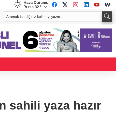
Hava Durumu
Bursa
32 °
CHF
CAD
58,7939
%-0,23
33,9449
%0,00
n sahili yaza hazır