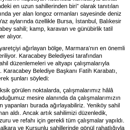
ndeki en uzun sahillerinden biri" olarak tanıtılan
sında yer alan longoz ormanları sayesinde deniz
az aylarında özellikle Bursa, İstanbul, Balıkesir
bey sahili; kamp, karavan ve günübirlik tatil
r alıyor.
yaretçiyi ağırlayan bölge, Marmara'nın en önemli
eriliyor. Karacabey Belediyesi tarafından
ahil düzenlemeleri ve altyapı çalışmalarıyla
ldi. Karacabey Belediye Başkanı Fatih Karabatı,
rek şunları söyledi:
eksik görülen noktalarda, çalışmalarımız hâlâ
lunduğumuz mesire alanında da çalışmalarımızın
n yapanları burada ağırlayabiliriz. Yeniköy sahil
an aldı. Ancak artık sahilimizi düzenledik,
zuru ve refahı için gerekli tüm çalışmalar yapıldı.
alkara ve Kurşunlu sahillerinde gönül rahatlığıyla