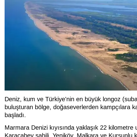
Deniz, kum ve Türkiye'nin en büyük longoz (suba
buluşturan bölge, doğaseverlerden kampçılara kad
başladı.
Marmara Denizi kıyısında yaklaşık 22 kilometre u
Karacabey sahili, Yeniköy, Malkara ve Kurşunlu kı