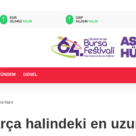
EUR
GBP
55,0452
%0,08
64,2646
%0,28
GÜNDEM
GENEL
za hazır
rça halindeki en uzu