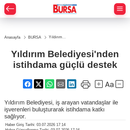
Yıldırım
Anasayfa
BURSA
Belediyesi'nden
istihdama
güçlü destek
Yıldırım Belediyesi'nden
istihdama güçlü destek
Yıldırım Belediyesi, iş arayan vatandaşlar ile
işverenleri buluşturarak istihdama katkı
sağlıyor.
Haber Giriş Tarihi: 03.07.2026 17:14
Haber Güncellenme Tarihi: 03.07.2026 17:16