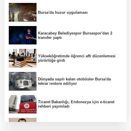
Bursa'da huzur uygulaması
Karacabey Belediyespor Bursaspor'dan 2
transfer yaptı
Yükseköğretimde öğrenci affı düzenlemesi
yürürlüğe girdi
Dünyada sayılı kalan otobüsler Bursa'da
tekrar restore ediliyor
Ticaret Bakanlığı, Endonezya için e-ticaret
rehberi yayımladı
Kanser görüntülemede yeni nesil teknolojiler
teşhis ve tedavide önemli yol gösteriyor