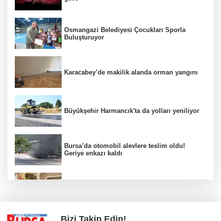
Osmangazi Belediyesi Çocukları Sporla
Buluşturuyor
Karacabey’de makilik alanda orman yangını
Büyükşehir Harmancık'ta da yolları yeniliyor
Bursa’da otomobil alevlere teslim oldu!
Geriye enkazı kaldı
Nilüfer'de kent rehberi ve imar durumu
sorgulama yenilendi
Bizi Takip Edin!