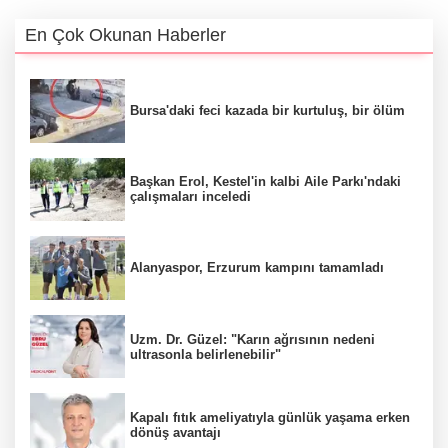
En Çok Okunan Haberler
Bursa'daki feci kazada bir kurtuluş, bir ölüm
Başkan Erol, Kestel'in kalbi Aile Parkı'ndaki
çalışmaları inceledi
Alanyaspor, Erzurum kampını tamamladı
Uzm. Dr. Güzel: "Karın ağrısının nedeni
ultrasonla belirlenebilir"
Kapalı fıtık ameliyatıyla günlük yaşama erken
dönüş avantajı