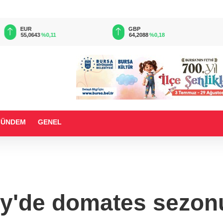
EUR
GBP
55,0643
%0,11
64,2088
%0,18
GÜNDEM
GENEL
y'de domates sezonu