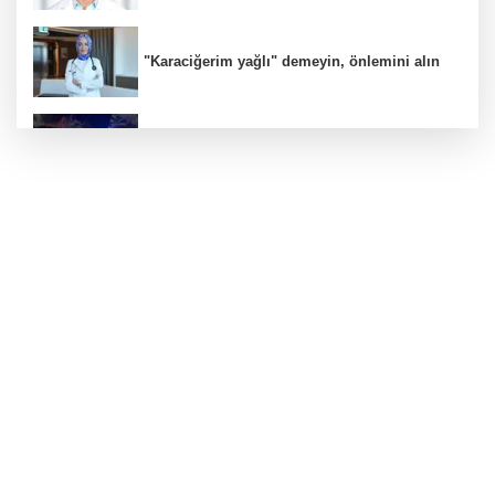
"Karaciğerim yağlı" demeyin, önlemini alın
Bursa'da alkollü sürücü mahalleyi savaş
alanına çevirdi