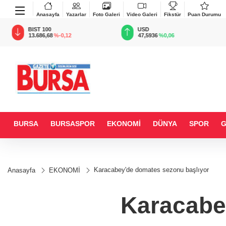
Anasayfa
Yazarlar
Foto Galeri
Video Galeri
Fikstür
Puan Durumu
BIST 100
USD
13.686,68
%-0,12
47,5936
%0,06
BURSA
BURSASPOR
EKONOMİ
DÜNYA
SPOR
Karacabey'de domates sezonu başlıyor
Anasayfa
EKONOMİ
Karacabe