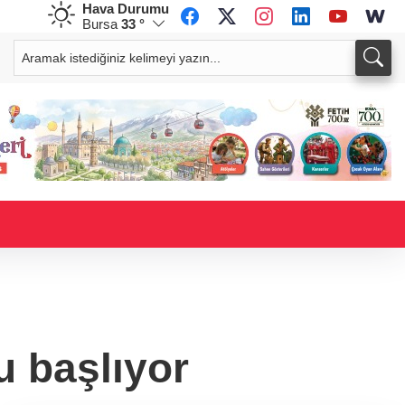
Hava Durumu
Bursa
33 °
CHF
CAD
58,8584
%-0,12
33,9615
%0,04
 başlıyor