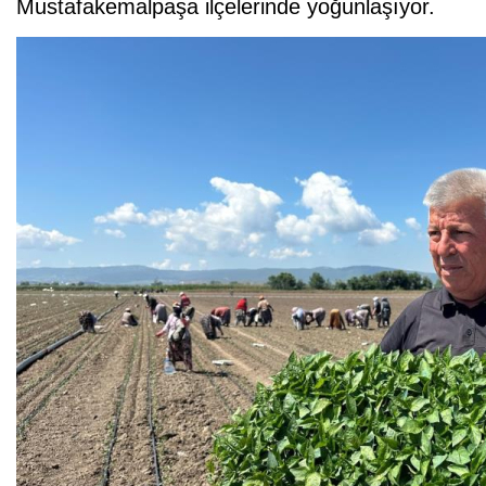
Mustafakemalpaşa ilçelerinde yoğunlaşıyor.