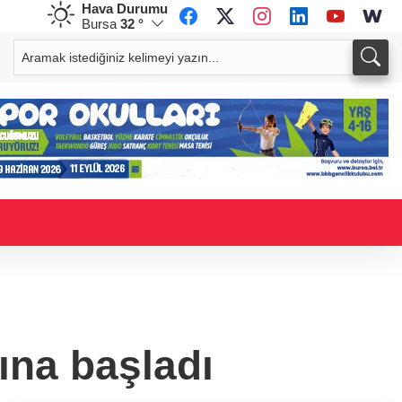
Hava Durumu
Bursa
32 °
CHF
CAD
58,5607
%-0,61
33,9466
%0,02
rına başladı