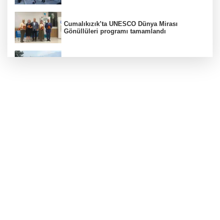
Cumalıkızık’ta UNESCO Dünya Mirası
Gönüllüleri programı tamamlandı
Bursa'da orman yangınına havadan ve
karadan müdahale