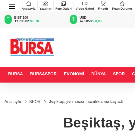
Anasayfa
Yazarlar
Foto Galeri
Video Galeri
Fikstür
Puan Durumu
BIST 100
USD
13.798,82
%0,70
47,5858
%0,06
BURSA
BURSASPOR
EKONOMİ
DÜNYA
SPOR
Beşiktaş, yeni sezon hazırlıklarına başladı
Anasayfa
SPOR
Beşiktaş, y