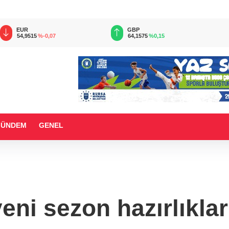
EUR
GBP
54,9515
%-0,07
64,1575
%0,15
GÜNDEM
GENEL
eni sezon hazırlıkla