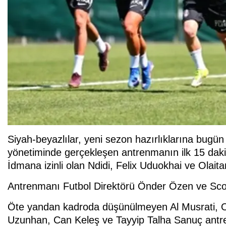
Siyah-beyazlılar, yeni sezon hazırlıklarına bugün 
yönetiminde gerçekleşen antrenmanın ilk 15 dakik
İdmana izinli olan Ndidi, Felix Uduokhai ve Olaita
Antrenmanı Futbol Direktörü Önder Özen ve Scout
Öte yandan kadroda düşünülmeyen Al Musrati, 
Uzunhan, Can Keleş ve Tayyip Talha Sanuç ant