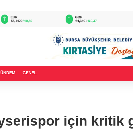
EUR
GBP
55,1422
%0,30
64,3401
%0,37
GÜNDEM
GENEL
serispor için kritik