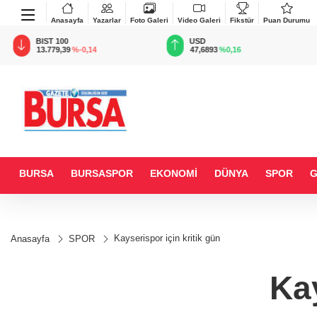
Anasayfa
Yazarlar
Foto Galeri
Video Galeri
Fikstür
Puan Durumu
BIST 100
USD
13.779,39
%-0,14
47,6893
%0,16
BURSA
BURSASPOR
EKONOMİ
DÜNYA
SPOR
Kayserispor için kritik gün
Anasayfa
SPOR
Kay