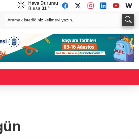
Hava Durumu
Bursa
31 °
CHF
CAD
59,0068
%0,77
34,1785
%0,67
 gün