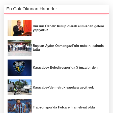
En Çok Okunan Haberler
Dursun Özbek: Kulüp olarak elimizden geleni
yapıyoruz
Başkan Aydın Osmangazi’nin nabzını sahada
tuttu
Karacabey Belediyespor’da 5 imza birden
Karacabey'de metruk yapılara geçit yok
Trabzonspor'da Folcarelli ameliyat oldu