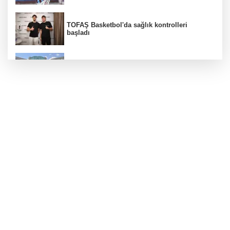
TOFAŞ Basketbol'da sağlık kontrolleri
başladı
Erguvan Bayramı minyatür sanatıyla
geleceğe taşınacak